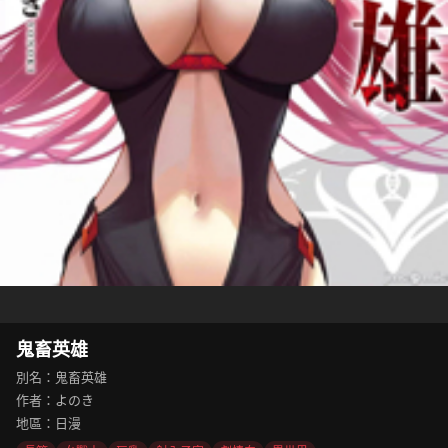
鬼畜英雄
別名：鬼畜英雄
作者：よのき
地區：日漫