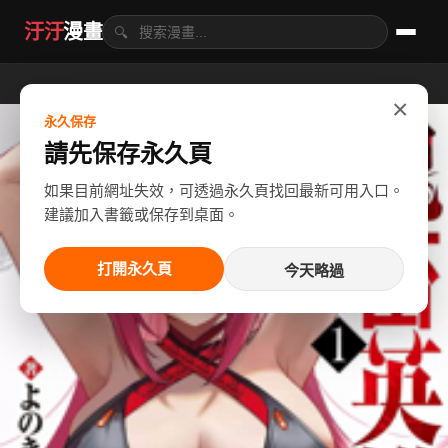
汙汙
漫畫
🔍
×
永久保存
請先保存永久頁
如果目前網址失效，可透過永久頁找回最新可用入口。
建議加入書籤或保存到桌面。
打開永久頁
今天略過