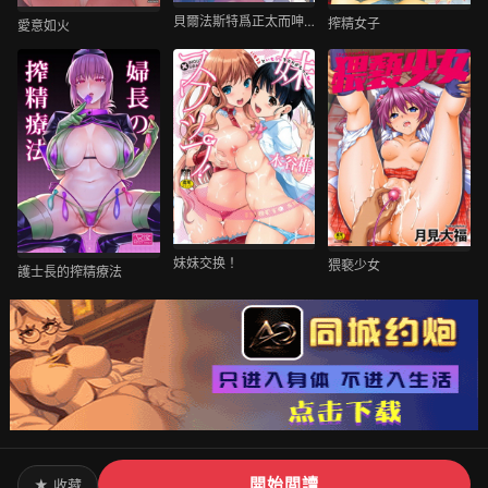
貝爾法斯特爲正太而呻吟 2
搾精女子
愛意如火
妹妹交换！
猥褻少女
護士長的搾精療法
開始閲讀
★ 收藏