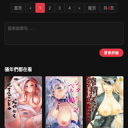
首页
«
1
2
3
4
»
尾页
共
4
页
發表評論
骚年們都在看