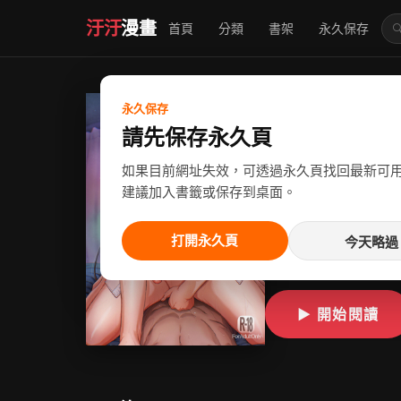
汙汙
漫畫
首頁
分類
書架
永久保存

夏日4
永久保存
請先保存永久頁
作者：Ken-1
如果目前網址失效，可透過永久頁找回最新可
漢化
建議加入書籤或保存到桌面。
狀態：
已完結
地區：
日
打開永久頁
今天略過
夏日4
▶ 開始閱讀