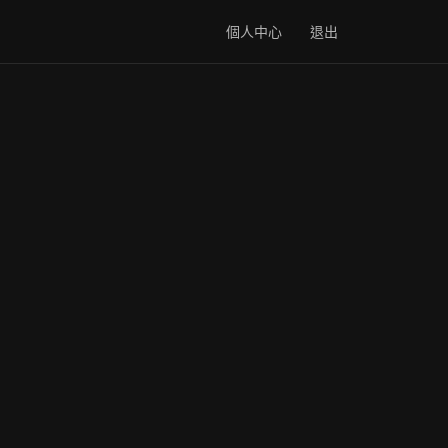
個人中心
退出