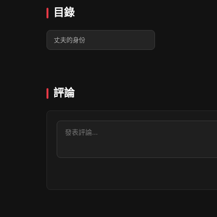
目錄
丈夫的身份
評論