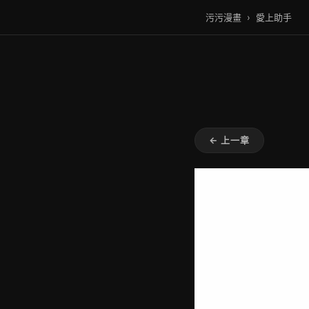
污污漫畫
›
愛上助手
← 上一章