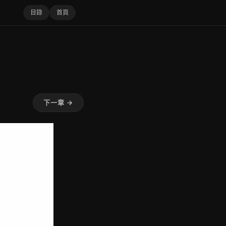
目錄
首頁
下一章 →