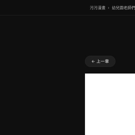
污污漫畫
›
幼兒園老師
← 上一章