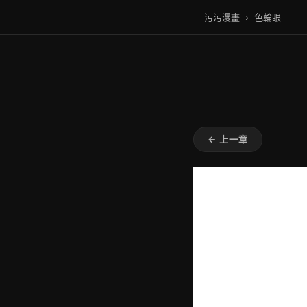
污污漫畫
›
色輪眼
← 上一章